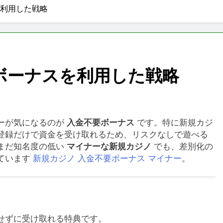
利用した戦略
ボーナスを利用した戦略
ーが気になるのが
入金不要ボーナス
です。特に新規カジ
登録だけで資金を受け取れるため、リスクなしで遊べる
まだ知名度の低い
マイナーな新規カジノ
でも、差別化の
ています
新規カジノ 入金不要ボーナス マイナー
。
せずに受け取れる特典です。