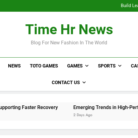
Online Sl
Build Le
Emerging Tr
Live Video Monitoring Tips 
Online Sl
Time Hr News
Build Le
Emerging Tr
Live Video Monitoring Tips 
Blog For New Fashion In The World
NEWS
TOTO GAMES
GAMES
SPORTS
CA
CONTACT US
ng Faster Recovery
Emerging Trends in High-Performan
2 Days Ago