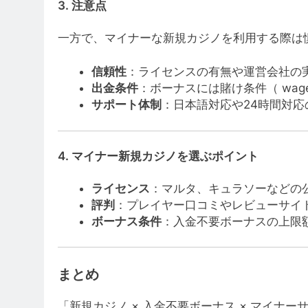
3. 注意点
一方で、マイナーな新規カジノを利用する際は
信頼性
：ライセンスの有無や運営会社の
出金条件
：ボーナスには賭け条件（ wageri
サポート体制
：日本語対応や24時間対応
4. マイナー新規カジノを選ぶポイント
ライセンス
：マルタ、キュラソーなどの
評判
：プレイヤー口コミやレビューサイ
ボーナス条件
：入金不要ボーナスの上限
まとめ
「新規カジノ × 入金不要ボーナス × マイナ