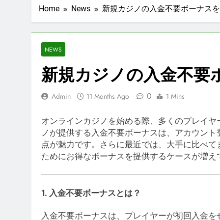
Home
News
新規カジノの入金不要ボーナスを
NEWS
新規カジノの入金不要
0
Admin
11 Months Ago
1 Mins
オンラインカジノを始める際、多くのプレイヤ
ノが提供する入金不要ボーナスは、アカウント
点が魅力です。さらに最近では、大手に比べて
ためにお得なボーナスを提供するケースが増え
1. 入金不要ボーナスとは？
入金不要ボーナスは、プレイヤーが初回入金を