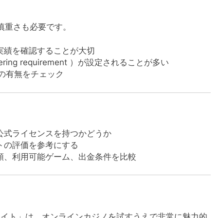
慎重さも必要です。
実績を確認することが大切
ng requirement ）が設定されることが多い
の有無をチェック
公式ライセンスを持つかどうか
トの評価を参考にする
額、利用可能ゲーム、出金条件を比較
ーサイト」は、オンラインカジノを試すうえで非常に魅力的