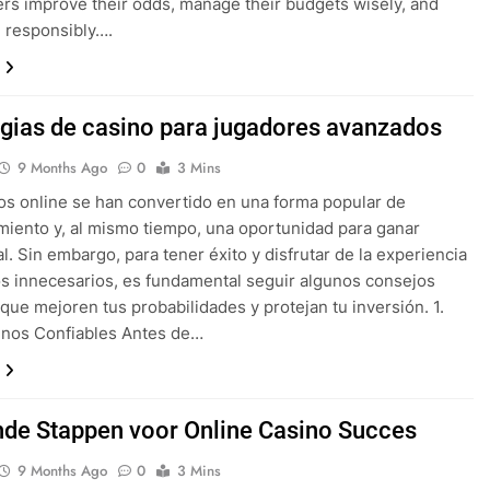
ers improve their odds, manage their budgets wisely, and
 responsibly….
egias de casino para jugadores avanzados
9 Months Ago
0
3 Mins
os online se han convertido en una forma popular de
miento y, al mismo tiempo, una oportunidad para ganar
al. Sin embargo, para tener éxito y disfrutar de la experiencia
os innecesarios, es fundamental seguir algunos consejos
 que mejoren tus probabilidades y protejan tu inversión. 1.
inos Confiables Antes de…
de Stappen voor Online Casino Succes
9 Months Ago
0
3 Mins