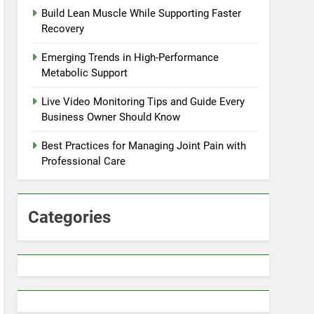
Build Lean Muscle While Supporting Faster
Recovery
Emerging Trends in High-Performance
Metabolic Support
Live Video Monitoring Tips and Guide Every
Business Owner Should Know
Best Practices for Managing Joint Pain with
Professional Care
Categories