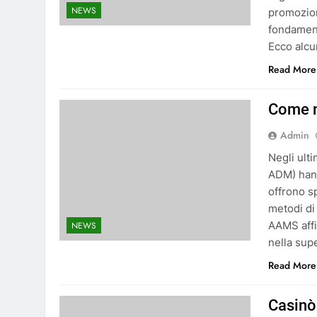
NEWS
promozion
fondamenta
Ecco alcu
Read More
Come m
Admin
Negli ult
ADM) hann
offrono s
metodi di
AAMS affi
NEWS
nella supe
Read More
Casinò