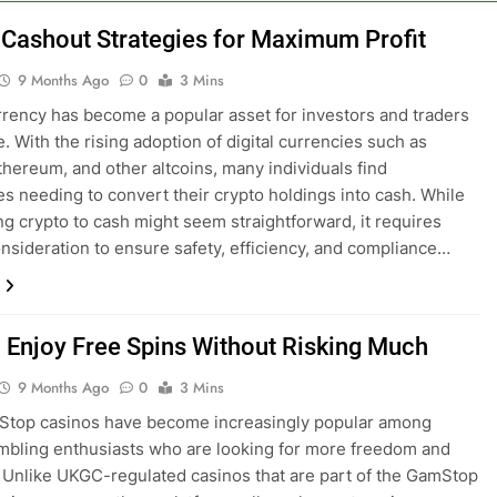
 Cashout Strategies for Maximum Profit
9 Months Ago
0
3 Mins
rency has become a popular asset for investors and traders
. With the rising adoption of digital currencies such as
Ethereum, and other altcoins, many individuals find
s needing to convert their crypto holdings into cash. While
g crypto to cash might seem straightforward, it requires
onsideration to ensure safety, efficiency, and compliance…
 Enjoy Free Spins Without Risking Much
9 Months Ago
0
3 Mins
top casinos have become increasingly popular among
mbling enthusiasts who are looking for more freedom and
ty. Unlike UKGC-regulated casinos that are part of the GamStop