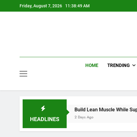
Skip
Friday, August 7, 2026
11:38:50 AM
to
content
HOME
TRENDING
ith Smart Choices
Build Lean Muscle While Supporting F
2 Days Ago
HEADLINES